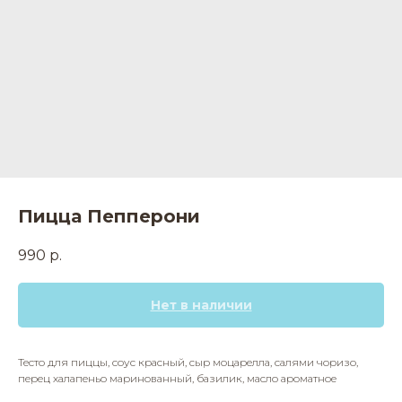
Пицца Пепперони
990
р.
Нет в наличии
Тесто для пиццы, соус красный, сыр моцарелла, салями чоризо,
перец халапеньо маринованный, базилик, масло ароматное