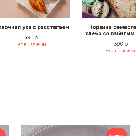
вочная уха с расстегаем
Корзина ремесл
хлеба со взбитым
1 490
р.
390
р.
Нет в наличии
Нет в наличи
ка
Новинка