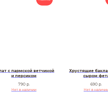
лат с пармской ветчиной
Хрустящие бакла
и персиком
сыром фет
790
р.
690
р.
Нет в наличии
Нет в наличи