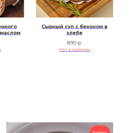
енного
Сырный суп с беконом в
 маслом
хлебе
890
р.
и
Нет в наличии
Новинка