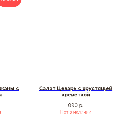
жаны с
Салат Цезарь с хрустящей
а
креветкой
890
р.
и
Нет в наличии