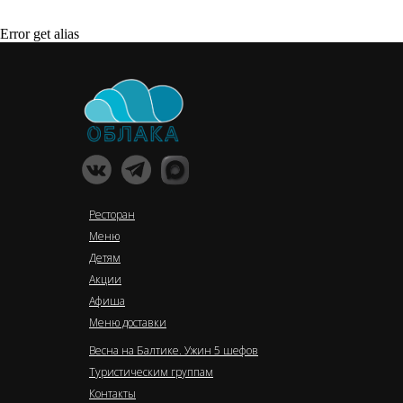
Error get alias
Ресторан
Меню
Детям
Акции
Афиша
Меню доставки
Весна на Балтике. Ужин 5 шефов
Туристическим группам
Контакты